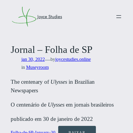
Pular
para
Joyce Studies
o
conteúdo
Jornal – Folha de SP
—
jan 30, 2022
by
joycestudies.online
in
Museyroom
The centenary of
Ulysses
in Brazilian
Newspapers
O centenário de
Ulysses
em jornais brasileiros
publicado em 30 de janeiro de 2022
Folha-de-SP-January-30
BAIXAR